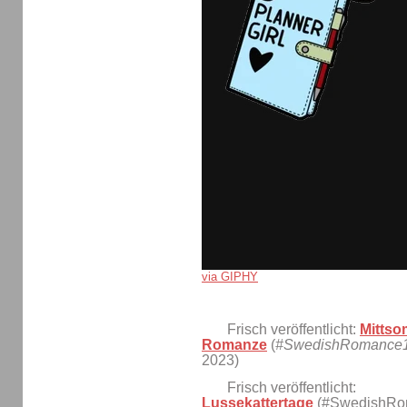
via GIPHY
Frisch veröffentlicht:
Mittso
Romanze
(
#SwedishRomance
2023)
Frisch veröffentlicht:
Lussekattertage
(#SwedishRo