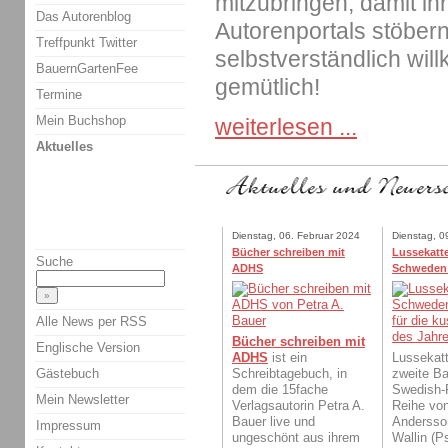
mitzubringen, damit ih
Das Autorenblog
Autorenportals stöbern
Treffpunkt Twitter
selbstverständlich wil
BauernGartenFee
gemütlich!
Termine
Mein Buchshop
weiterlesen ...
Aktuelles
Dienstag, 06. Februar 2024
Dienstag, 0
Bücher schreiben mit
Lussekatte
Suche
ADHS
Schweden
Alle News per RSS
Bücher schreiben mit
Englische Version
ADHS
ist ein
Lussekatt
Gästebuch
Schreibtagebuch, in
zweite Ba
dem die 15fache
Swedish-
Mein Newsletter
Verlagsautorin Petra A.
Reihe von
Bauer live und
Andersso
Impressum
ungeschönt aus ihrem
Wallin (