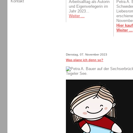
Kontakt
Arbeitsalltag als Autorin
Petra A. 
und Eigenverlegerin im
Schwede
Jahr 2023...
Liebesro
Weiter ...
erschien
November
Hier kauf
Weiter ...
Dienstag, 07. November 2023
Was plane ich denn so?