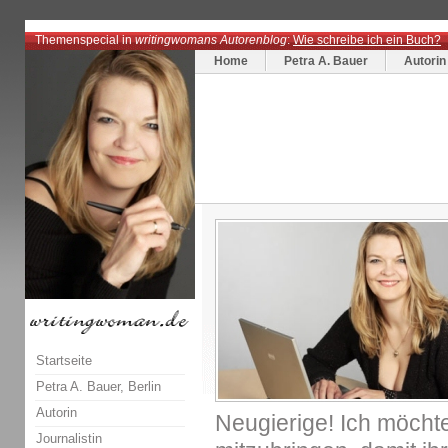
Themenspecial in
writingwomans Autorenblog
:
Wie schreibe ich ein Buch?
Home
Petra A. Bauer
Autorin
Startseite
Petra A. Bauer, Berlin
Autorin
Neugierige! Ich möchte
Journalistin